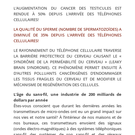
L’AUGMENTATION DU CANCER DES TESTICULES EST
RENDUE À 50% DEPUIS L’ARRIVÉE DES TÉLÉPHONES
CELLULAIRES!
LA QUALITÉ DU SPERME (NOMBRE DE SPERMATOZOÏDES) A
DIMINUÉ DE 35% DEPUIS L’ARRIVÉE DES TÉLÉPHONES
CELLULAIRES!
LE RAYONNEMENT DU TÉLÉPHONE CELLULAIRE TRAVERSE
LA BARRIÈRE PROTECTRICE DU CERVEAU CAUSANT LE «
SYNDRÔME DE LA PERMÉABILITÉ DU CERVEAU » (LEAKY
BRAIN SYNDROME). CE PHÉNOMÈNE PERMET ENSUITE À
D’AUTRES POLLUANTS CANCÉRIGÈNES D’ENDOMMAGER
LES TISSUS FRAGILES DU CERVEAU ET DE MODIFIER LE
MÉCANISME DE REGÉNÉRATION DES CELLULES.
L’âge du sans-fil, une industrie de 200 milliards de
dollars par année
Êtes-vous conscient que durant les dernières années les
transmetteurs de micro-ondes ont eu un grand impact sur
nos vies et notre santé? À l’intérieur de nos maisons et de
nos bureaux, ces transmetteurs envoient des signaux
(ondes électro-magnétiques) à des systèmes téléphoniques
sans-fil, des systèmes de son sans-fil et des réseaux