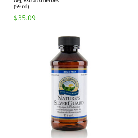
Al-J, Extrait d’herbes
(59 ml)
$
35.09