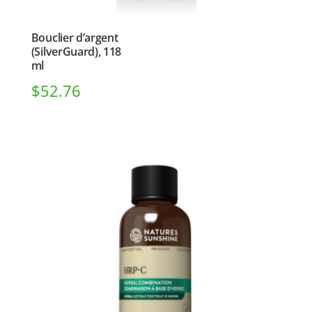
Bouclier d’argent
(SilverGuard), 118
ml
$
52.76