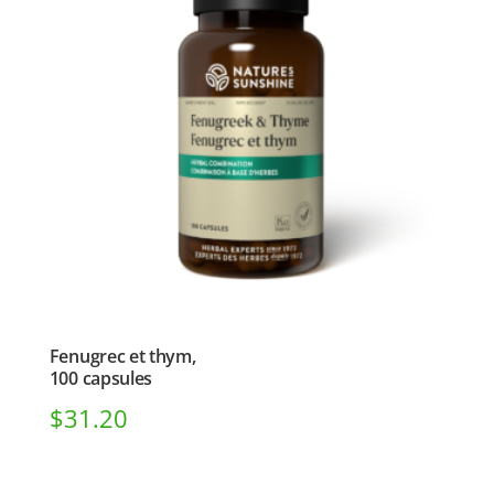
Fenugrec et thym,
100 capsules
$
31.20