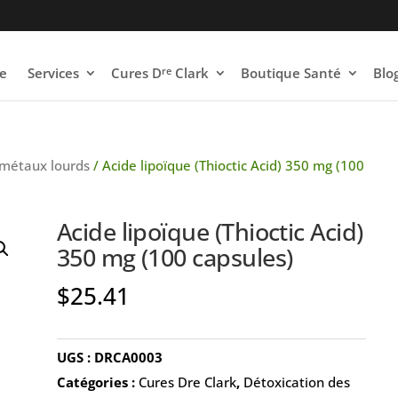
re
e
Services
Cures D
Clark
Boutique Santé
Blo
 métaux lourds
/ Acide lipoïque (Thioctic Acid) 350 mg (100
Acide lipoïque (Thioctic Acid)
350 mg (100 capsules)
$
25.41
UGS :
DRCA0003
Catégories :
Cures Dre Clark
,
Détoxication des