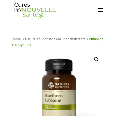
Accueil
/
Nature's Sunshine
/
Coeur et cholestérol
/ Aubépine,
100 capsules