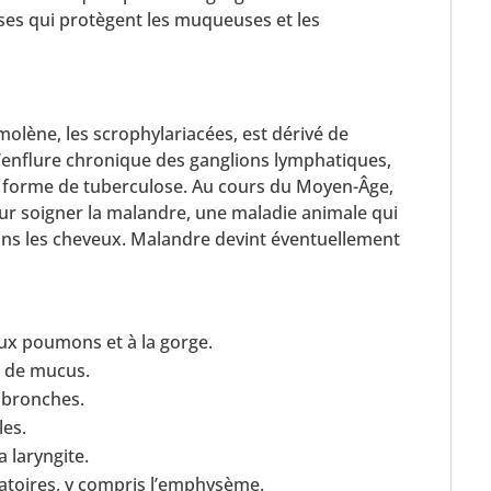
ses qui protègent les muqueuses et les
molène, les scrophylariacées, est dérivé de
l’enflure chronique des ganglions lymphatiques,
e forme de tuberculose. Au cours du Moyen-Âge,
pour soigner la malandre, une maladie animale qui
dans les cheveux. Malandre devint éventuellement
ux poumons et à la gorge.
s de mucus.
s bronches.
les.
 laryngite.
ratoires, y compris l’emphysème.