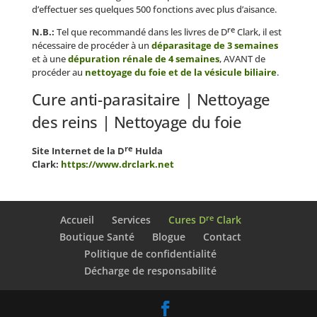
d’effectuer ses quelques 500 fonctions avec plus d’aisance.
re
N.B.:
Tel que recommandé dans les livres de D
Clark, il est
nécessaire de procéder à un
déparasitage de 3 semaines
et à une
dépuration rénale de 4 semaines
, AVANT de
procéder au
nettoyage du foie et de la vésicule biliaire
.
Cure anti-parasitaire
|
Nettoyage
des reins
|
Nettoyage du foie
re
Site Internet de la D
Hulda
Clark:
https://www.drclark.net
re
Accueil
Services
Cures D
Clark
Boutique Santé
Blogue
Contact
Politique de confidentialité
Décharge de responsabilité