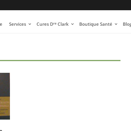
re
e
Services
Cures D
Clark
Boutique Santé
Blo