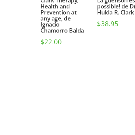
Clark Therapy,
La guérison es
Health and
possible! de D
Prevention at
Hulda R. Clark
any age, de
$
38.95
Ignacio
Chamorro Balda
$
22.00