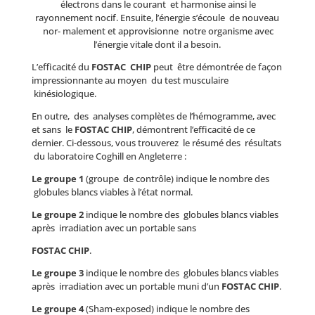
électrons dans le courant et harmonise ainsi le
rayonnement nocif. Ensuite, l’énergie s’écoule de nouveau
nor- malement et approvisionne notre organisme avec
l’énergie vitale dont il a besoin.
L’efficacité du
FOSTAC CHIP
peut être démontrée de façon
impressionnante au moyen du test musculaire
kinésiologique.
En outre, des analyses complètes de l’hémogramme, avec
et sans le
FOSTAC CHIP
, démontrent l’efficacité de ce
dernier. Ci-dessous, vous trouverez le résumé des résultats
du laboratoire Coghill en Angleterre :
L
e
groupe 1
(groupe de contrôle) indique le nombre des
globules blancs viables à l’état normal.
L
e
groupe 2
indique le nombre des globules blancs viables
après irradiation avec un portable sans
FOSTAC
CHIP
.
L
e
groupe 3
indique le nombre des globules blancs viables
après irradiation avec un portable muni d’un
FOSTAC CHIP
.
L
e
groupe 4
(Sham-exposed) indique le nombre des