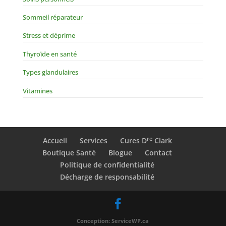
Sommeil réparateur
Stress et déprime
Thyroïde en santé
Types glandulaires
Vitamines
re
Accueil
Services
Cures D
Clark
Boutique Santé
Blogue
Contact
Politique de confidentialité
Décharge de responsabilité
Conception: ServiceWP.ca