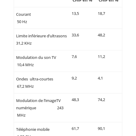
CHIP en %
CHIP en %
13,5
18,7
Courant
50 Hz
33,6
48,2
Limite inférieure d’ultrasons
31,2 KHz
7,6
11,2
Modulation du son TV
10,4 MHz
9,2
4,1
Ondes ultra-courtes
67,2 MHz
48,3
74,2
Modulation de l’imageTV
numérique 243
MHz
61,7
90,1
Téléphonie mobile