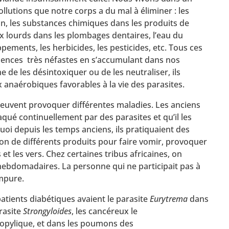
lutions que notre corps a du mal à éliminer : les
on, les substances chimiques dans les produits de
x lourds dans les plombages dentaires, l’eau du
pements, les herbicides, les pesticides, etc. Tous ces
uences très néfastes en s’accumulant dans nos
he de les désintoxiquer ou de les neutraliser, ils
anaérobiques favorables à la vie des parasites.
peuvent provoquer différentes maladies. Les anciens
qué continuellement par des parasites et qu’il les
i depuis les temps anciens, ils pratiquaient des
tion de différents produits pour faire vomir, provoquer
et les vers. Chez certaines tribus africaines, on
hebdomadaires. La personne qui ne participait pas à
impure.
atients diabétiques avaient le parasite
Eurytrema
dans
arasite
Strongyloides
, les cancéreux le
propylique, et dans les poumons des