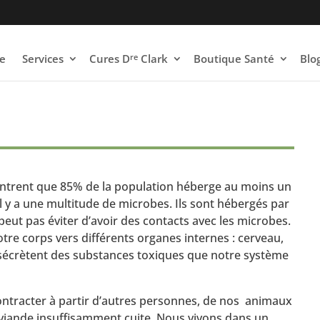
re
e
Services
Cures D
Clark
Boutique Santé
Blo
ontrent que 85% de la population héberge au moins un
il y a une multitude de microbes. Ils sont hébergés par
eut pas éviter d’avoir des contacts avec les microbes.
tre corps vers différents organes internes : cerveau,
 sécrètent des substances toxiques que notre système
contracter à partir d’autres personnes, de nos animaux
iande insuffisamment cuite. Nous vivons dans un