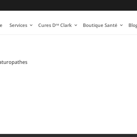
re
e
Services
Cures D
Clark
Boutique Santé
Blo
Naturopathes