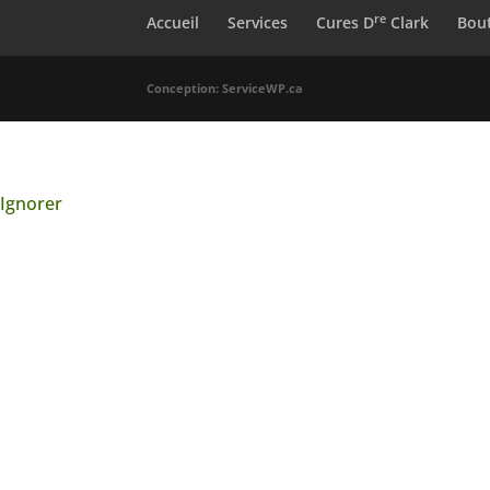
re
Accueil
Services
Cures D
Clark
Bou
Conception: ServiceWP.ca
Ignorer