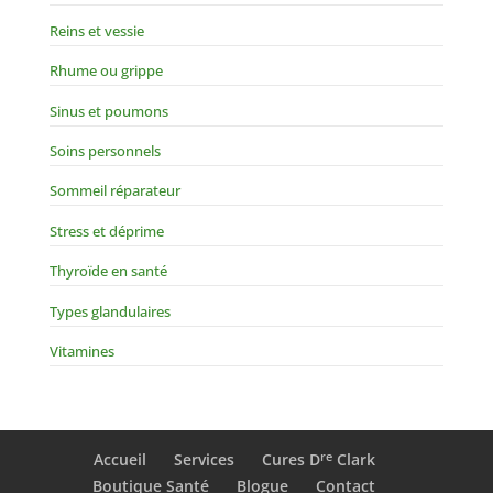
Reins et vessie
Rhume ou grippe
Sinus et poumons
Soins personnels
Sommeil réparateur
Stress et déprime
Thyroïde en santé
Types glandulaires
Vitamines
re
Accueil
Services
Cures D
Clark
Boutique Santé
Blogue
Contact