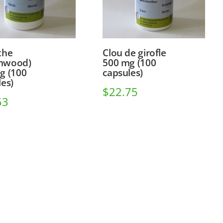
the
Clou de girofle
mwood)
500 mg (100
g (100
capsules)
les)
$
22.75
53