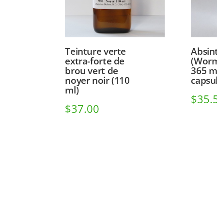
Teinture verte
Absin
extra-forte de
(Wor
brou vert de
365 m
noyer noir (110
capsu
ml)
$
35.
$
37.00