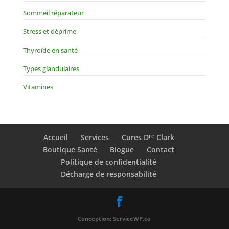
Sommeil réparateur
Stress et déprime
Thyroïde en santé
Types glandulaires
Vitamines
re
Accueil
Services
Cures D
Clark
Boutique Santé
Blogue
Contact
Politique de confidentialité
Décharge de responsabilité
Conception: ServiceWP.ca