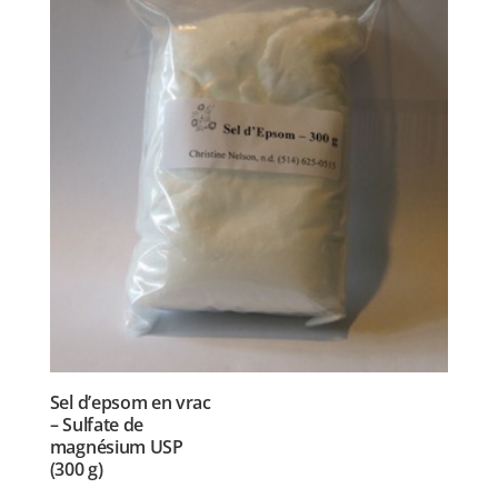
Sel d’epsom en vrac
– Sulfate de
magnésium USP
(300 g)