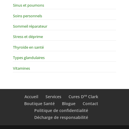
Sinus et poumons
Soins personnels
Sommeil réparateur
Stress et déprime
Thyroïde en santé
Types glandulaires
Vitamines
re
Accueil
Services
Cures D
Clark
Boutique Santé
Blogue
Contact
Politique de confidentialité
Décharge de responsabilité