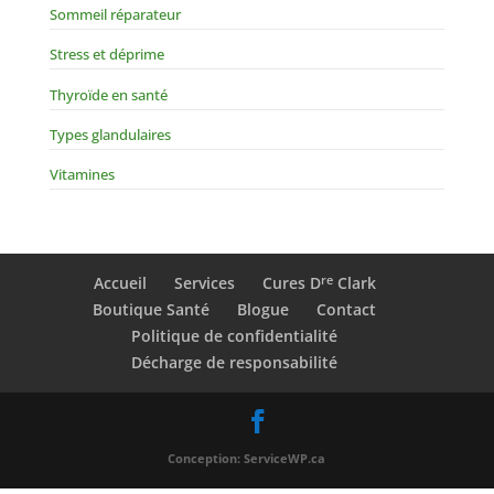
Sommeil réparateur
Stress et déprime
Thyroïde en santé
Types glandulaires
Vitamines
re
Accueil
Services
Cures D
Clark
Boutique Santé
Blogue
Contact
Politique de confidentialité
Décharge de responsabilité
Conception: ServiceWP.ca