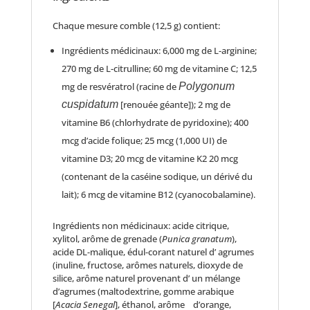
Chaque mesure comble (12,5 g) contient:
Ingrédients médicinaux: 6,000 mg de L-arginine;
270 mg de L-citrulline; 60 mg de vitamine C; 12,5
mg de resvératrol (racine de
Polygonum
cuspidatum
[renouée géante]); 2 mg de
vitamine B6 (chlorhydrate de pyridoxine); 400
mcg d’acide folique; 25 mcg (1,000 UI) de
vitamine D3; 20 mcg de vitamine K2 20 mcg
(contenant de la caséine sodique, un dérivé du
lait); 6 mcg de vitamine B12 (cyanocobalamine).
Ingrédients non médicinaux: acide citrique,
xylitol, arôme de grenade (
Punica granatum
),
acide DL-malique, édul-corant naturel d’ agrumes
(inuline, fructose, arômes naturels, dioxyde de
silice, arôme naturel provenant d’ un mélange
d’agrumes (maltodextrine, gomme arabique
[
Acacia Senegal
], éthanol, arôme d’orange,