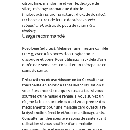
citron, lime, mandarine et vanille, dioxyde de
silice), mélange aromatique d’airelle
(maltodextrine, arôme naturel, dioxyde de silice),
D-ribose, extrait de feuille de stévie
(Stevia
rebaudiana)
, extrait de peau de raisin
(Vitis
vinifera).
Usage recommandé
Posologie (adultes): Mélanger une mesure comble
(12,5 g) avec 4 à 8 onces d’eau. Agiter pour
dissoudre et boire. Pour utilisation au- delà d’une
durée de 6 semaines, consulter un thérapeute en
soins de santé.
Précautions et avertissements:
Consulter un
thérapeute en soins de santé avant utilisation si
vous êtes enceinte ou que vous allaitez, si vous
souffrez d’une maladie rénale, si vous suivez un
régime faible en protéines ou si vous prenez des
médicaments pour une maladie cardiovasculaire,
la dysfonction érectile et/ou des anticoagulants.
Consulter un thérapeute en soins de santé avant
utilisation si vous souffrez d’une maladie
cardiovasculaire et essayez d’augmenter votre