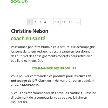
$
56.06
1
2
3
4
…
10
11
12
→
Christine Nelson
coach en santé
Passionnée par l’être humain et la nature, elle accompagne
les gens dans leur recherche vers la santé en leur donnant
des outils et des enseignements concrets pour retrouver
équilibre et mieux-être.
COMMANDER DES PRODUITS
Vous pouvez commander les produits pour les
cures de
re
nettoyage de D
Clark
en m'écrivant
ICI
, ou en appelant
au no
514-625-0515
.
Si vous désirez commander des produits Nature's Sunshine
directement de la compagnie, vous pouvez le faire en
cliquant
ICI
.