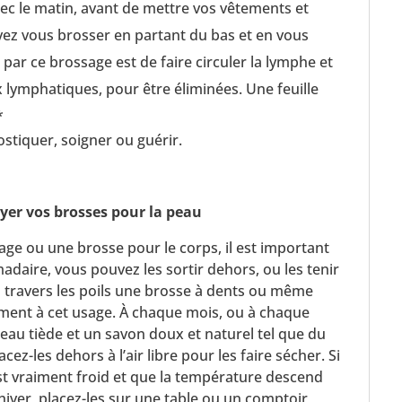
à sec le matin, avant de mettre vos vêtements et
vez vous brosser en partant du bas et en vous
n par ce brossage est de faire circuler la lymphe et
x lymphatiques, pour être éliminées. Une feuille
*
ostiquer, soigner ou guérir.
er vos brosses pour la peau
age ou une brosse pour le corps, il est important
daire, vous pouvez les sortir dehors, ou les tenir
à travers les poils une brosse à dents ou même
ment à cet usage. À chaque mois, ou à chaque
l’eau tiède et un savon doux et naturel tel que du
acez-les dehors à l’air libre pour les faire sécher. Si
est vraiment froid et que la température descend
’hiver, placez-les sur une table ou un comptoir