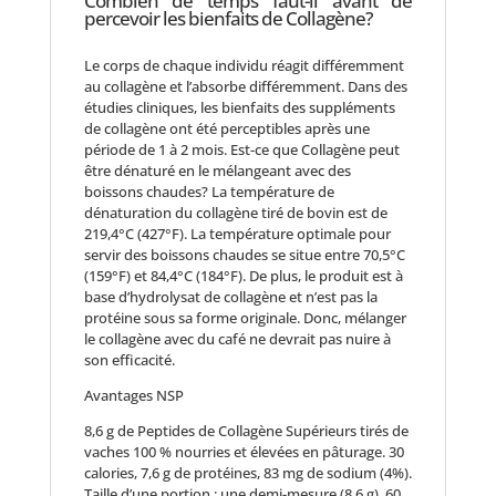
Combien de temps faut-il avant de
percevoir les bienfaits de Collagène?
Le corps de chaque individu réagit différemment
au collagène et l’absorbe différemment. Dans des
étudies cliniques, les bienfaits des suppléments
de collagène ont été perceptibles après une
période de 1 à 2 mois. Est-ce que Collagène peut
être dénaturé en le mélangeant avec des
boissons chaudes? La température de
dénaturation du collagène tiré de bovin est de
219,4°C (427°F). La température optimale pour
servir des boissons chaudes se situe entre 70,5°C
(159°F) et 84,4°C (184°F). De plus, le produit est à
base d’hydrolysat de collagène et n’est pas la
protéine sous sa forme originale. Donc, mélanger
le collagène avec du café ne devrait pas nuire à
son efficacité.
Avantages NSP
8,6 g de Peptides de Collagène Supérieurs tirés de
vaches 100 % nourries et élevées en pâturage. 30
calories, 7,6 g de protéines, 83 mg de sodium (4%).
Taille d’une portion : une demi-mesure (8,6 g), 60