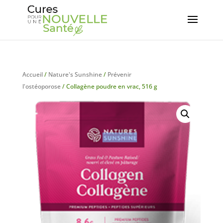
Accueil
/
Nature's Sunshine
/
Prévenir
l'ostéoporose
/ Collagène poudre en vrac, 516 g