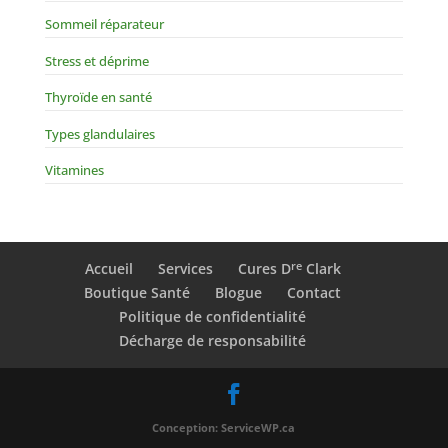
Sommeil réparateur
Stress et déprime
Thyroïde en santé
Types glandulaires
Vitamines
re
Accueil
Services
Cures D
Clark
Boutique Santé
Blogue
Contact
Politique de confidentialité
Décharge de responsabilité
Conception: ServiceWP.ca