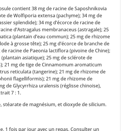
sule contient 38 mg de racine de Saposhnikovia
rote de Wolfiporia extensa (pachyme); 34 mg de
ssier splendide); 34 mg d’écorce de racine de
racine d’Astragalus membranaceus (astragale); 25
atica (plantain d’eau commun); 25 mg de rhizome
lode à grosse tête); 25 mg d’écorce de branche de
 de racine de Paeonia lactiflora (pivoine de Chine);
 (plantain asiatique); 25 mg de sclérote de
is); 21 mg de tige de Cinnamomum aromaticum
itrus reticulata (tangerine); 21 mg de rhizome de
honii flagelliformis); 21 mg de rhizome de
mg de Glycyrrhiza uralensis (réglisse chinoise),
ait 7 : 1.
, stéarate de magnésium, et dioxyde de silicium.
e, 1 fois par jour avec un repas. Consulter un