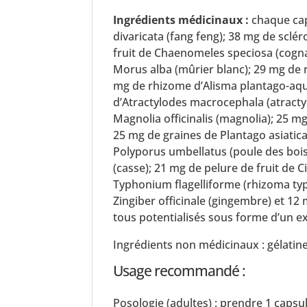
Ingrédients médicinaux :
chaque cap
divaricata (fang feng); 38 mg de sclé
fruit de Chaenomeles speciosa (cogna
Morus alba (mûrier blanc); 29 mg de 
mg de rhizome d’Alisma plantago-aqu
d’Atractylodes macrocephala (atracty
Magnolia officinalis (magnolia); 25 mg
25 mg de graines de Plantago asiatica
Polyporus umbellatus (poule des bo
(casse); 21 mg de pelure de fruit de C
Typhonium flagelliforme (rhizoma typ
Zingiber officinale (gingembre) et 12 
tous potentialisés sous forme d’un extr
Ingrédients non médicinaux : gélatine
Usage recommandé :
Posologie (adultes) : prendre 1 capsul