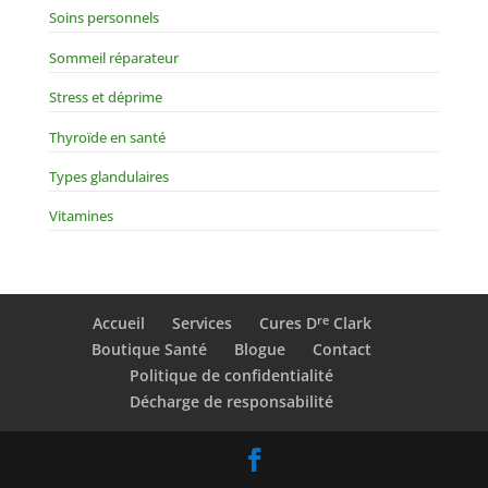
Soins personnels
Sommeil réparateur
Stress et déprime
Thyroïde en santé
Types glandulaires
Vitamines
re
Accueil
Services
Cures D
Clark
Boutique Santé
Blogue
Contact
Politique de confidentialité
Décharge de responsabilité