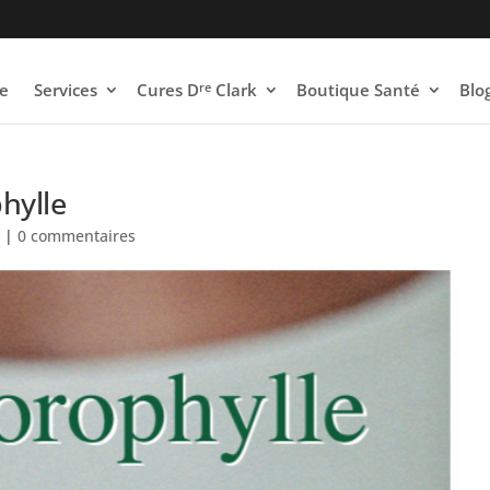
re
e
Services
Cures D
Clark
Boutique Santé
Blo
phylle
s
|
0 commentaires