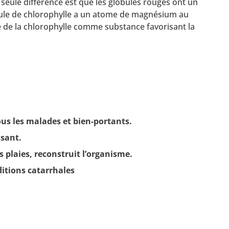
seule différence est que les globules rouges ont un
écule de chlorophylle a un atome de magnésium au
e de la chlorophylle comme substance favorisant la
ous les malades et bien-portants.
ssant.
es plaies, reconstruit l’organisme.
ditions catarrhales