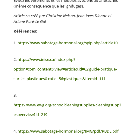
Évitez les vêtements et les meubles avec enduit antitaches
(même conséquence que les ignifuges).
Article co-créé par Christine Nelson, Jean-Yves Dionne et
Ariane Paré-Le Gal
Références:
https://www.sabotage-hormonal.org/spip.php?article10
https://www.inise.ca/index.php?
option=com_content&view=article&id=62:guide-pratique-
sur-les-plastiques&catid=56:plastiques&Itemid=111
https://www.ewg.org/schoolcleaningsupplies/cleaningsuppli
esoverview?id=219
https://www.sabotage-hormonal.org/IMG/pdf/PBDE.pdf