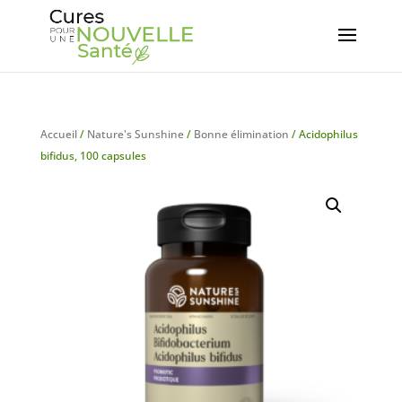
Accueil
/
Nature's Sunshine
/
Bonne élimination
/ Acidophilus
bifidus, 100 capsules