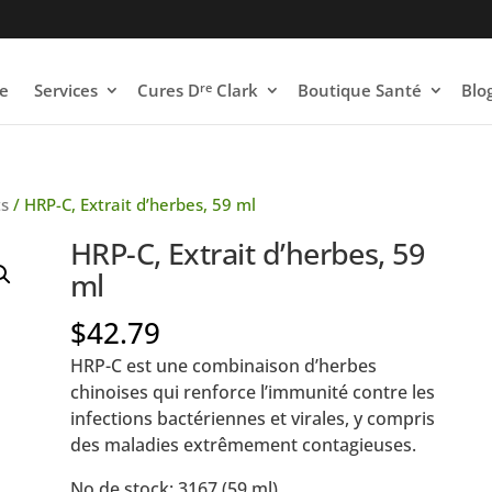
re
e
Services
Cures D
Clark
Boutique Santé
Blo
ts
/ HRP-C, Extrait d’herbes, 59 ml
HRP-C, Extrait d’herbes, 59
ml
$
42.79
HRP-C est une combinaison d’herbes
chinoises qui renforce l’immunité contre les
infections bactériennes et virales, y compris
des maladies extrêmement contagieuses.
No de stock: 3167 (59 ml)