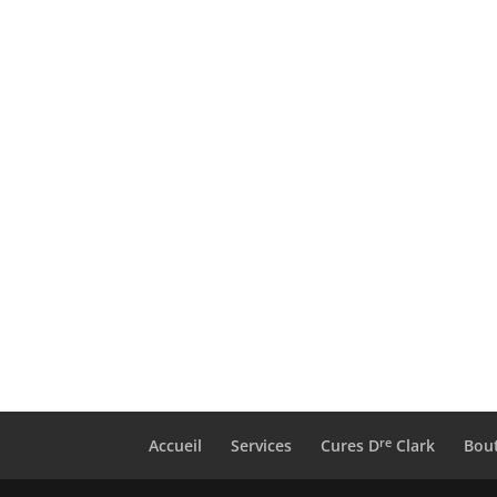
re
Accueil
Services
Cures D
Clark
Bou