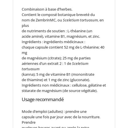
Combinaison à base d’herbes.
Contient le composé botanique breveté du
nom de ZembrinMC, ou
Sceletium tortuosum
, en
plus
de nutriments de soutien : L-théanine (un
acide aminé), vitamine B1, magnésium, et zinc.
Ingrédients : ingrédients médicinaux :
chaque capsule contient 52 mg de L-théanine; 40
mg
de magnésium (citrate); 25 mg de parties
aériennes d’un extrait 2 : 1 de
Sceletium
tortuosum
(kanna); 5 mg de vitamine B1 (mononitrate
de thiamine) et 1 mg de zinc (gluconate).
Ingrédients non médicinaux : cellulose, gélatine et
stéarate de magnésium (de source végétale).
Usage recommandé
Mode d’emploi (adultes) : prendre une
capsule une fois par jour avec de la nourriture.
Prendre
quelques heures avant ou après la prise