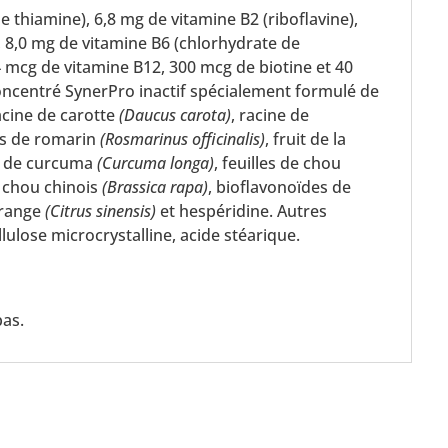
 thiamine), 6,8 mg de vitamine B2 (riboflavine),
, 8,0 mg de vitamine B6 (chlorhydrate de
24 mcg de vitamine B12, 300 mcg de biotine et 40
ncentré SynerPro inactif spécialement formulé de
racine de carotte
(Daucus carota)
, racine de
les de romarin
(Rosmarinus officinalis)
, fruit de la
ne de curcuma
(Curcuma longa)
, feuilles de chou
de chou chinois
(Brassica rapa)
, bioflavonoïdes de
orange
(Citrus sinensis)
et hespéridine. Autres
lulose microcrystalline, acide stéarique.
pas.