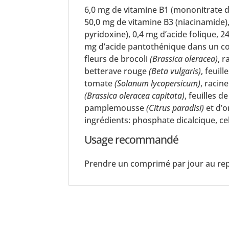
6,0 mg de vitamine B1 (mononitrate de
50,0 mg de vitamine B3 (niacinamide)
pyridoxine), 0,4 mg d’acide folique, 
mg d’acide pantothénique dans un co
fleurs de brocoli
(Brassica oleracea)
, 
betterave rouge
(Beta vulgaris)
, feuil
tomate
(Solanum lycopersicum)
, raci
(Brassica oleracea capitata)
, feuilles 
pamplemousse
(Citrus paradisi)
et d’
ingrédients: phosphate dicalcique, cel
Usage recommandé
Prendre un comprimé par jour au re