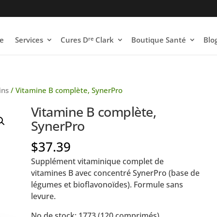
re
e
Services
Cures D
Clark
Boutique Santé
Blo
ins
/ Vitamine B complète, SynerPro
Vitamine B complète,
SynerPro
$
37.39
Supplément vitaminique complet de
vitamines B avec concentré SynerPro (base de
légumes et bioflavonoïdes). Formule sans
levure.
No de stock: 1773 (120 comprimés)