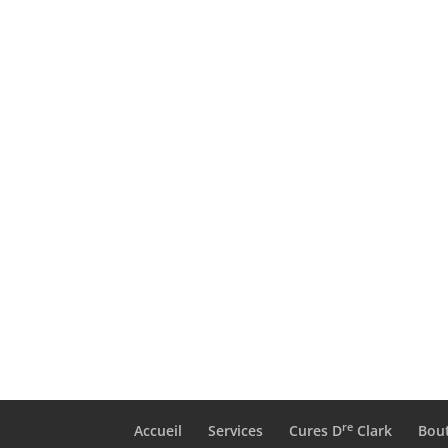
re
Accueil
Services
Cures D
Clark
Bou